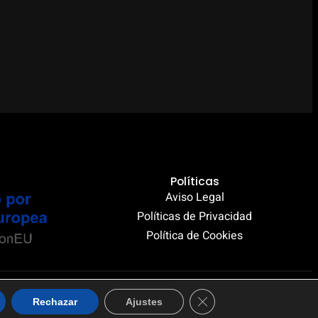
Políticas
Aviso Legal
Políticas de Privacidad
Política de Cookies
Instagram
TikTok
Cerrar el banner de coo
Rechazar
Ajustes